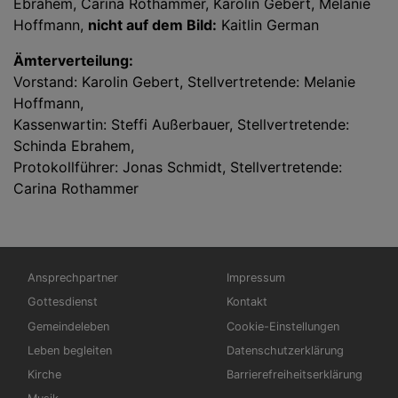
Ebrahem, Carina Rothammer, Karolin Gebert, Melanie
Hoffmann,
nicht auf dem Bild:
Kaitlin German
Ämterverteilung:
Vorstand: Karolin Gebert, Stellvertretende: Melanie
Hoffmann,
Kassenwartin: Steffi Außerbauer, Stellvertretende:
Schinda Ebrahem,
Protokollführer: Jonas Schmidt, Stellvertretende:
Carina Rothammer
Hauptnavigation
Fußbereichsmenü
Ansprechpartner
Impressum
Gottesdienst
Kontakt
Gemeindeleben
Cookie-Einstellungen
Leben begleiten
Datenschutzerklärung
Kirche
Barrierefreiheitserklärung