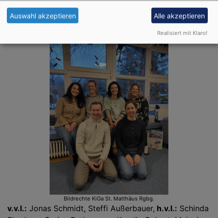
mitzuhelfen! Erreichbar sind wir aktuell über unser
Auswahl akzeptieren
Alle akzeptieren
Emailpostfach:
Elternbeirat_St.Matthaeus@web.de
Realisiert mit Klaro!
Bildrechte
KiGa St. Matthäus Rgbg.
v.v.l.:
Jonas Schmidt, Steffi Außerbauer,
h.v.l.:
Schinda