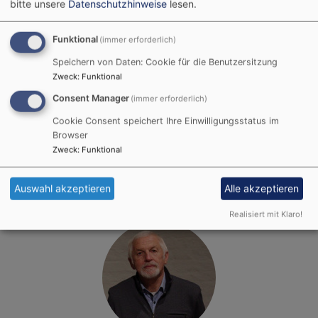
Seit drei Jahren kümmert er sich mit Herrn
bitte unsere
Datenschutzhinweise
lesen.
Schuirer mit sehr großem Engagement um alles,
was in der Gemeinde und im Kindergarten anfällt
Funktional
(immer erforderlich)
und hilft mit, dass alles in Schuss gehalten wird
Speichern von Daten: Cookie für die Benutzersitzung
und funktioniert; ob die Pflege des Gartens,
Zweck
:
Funktional
Schneeräumen im Winter oder Ausbesserungen
Consent Manager
(immer erforderlich)
an Gebäuden.
Cookie Consent speichert Ihre Einwilligungsstatus im
Browser
Zweck
:
Funktional
Auswahl akzeptieren
Alle akzeptieren
Realisiert mit Klaro!