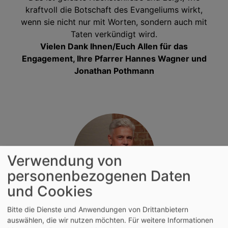
kraftvoll die Botschaft des Evangeliums wirkt,
wenn sie nicht nur mit Worten, sondern auch mit
Taten verkündigt wird.
Vielen Dank Ihnen/Euch Allen für das
Engagement, Ihre Pfarrer Hannes Wagner und
Jonathan Pothmann
Verwendung von
personenbezogenen Daten
und Cookies
Bildrechte
Georg Gren
Georg Gren,
Hausmeister
Bitte die Dienste und Anwendungen von Drittanbietern
auswählen, die wir nutzen möchten.
Für weitere Informationen