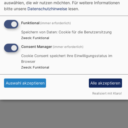
Um besser planen zu können, geben Sie doch im
auswählen, die wir nutzen möchten.
Für weitere Informationen
Pfarramt Bescheid, wenn Sie kommen können. Wir
bitte unsere
Datenschutzhinweise
lesen.
freuen uns!
Funktional
(immer erforderlich)
Speichern von Daten: Cookie für die Benutzersitzung
Zweck
:
Funktional
Nächste Termine
Consent Manager
(immer erforderlich)
Cookie Consent speichert Ihre Einwilligungsstatus im
Browser
Zurück
Weit
Zweck
:
Funktional
Mi, 9.9. 9:30-11:30 Uhr
Mi, 2.12. 9:30-11:30 Uhr
Auswahl akzeptieren
Alle akzeptieren
Geburtstagsfrühstück in St.
Geburtstagsfrühstück in St.
Matthäus
Matthäus
Realisiert mit Klaro!