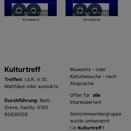
Di, 10.11. 19-21 Uhr
Di, 8.12. 19-21 Uhr
Kinoabend
Kinoabend
Kulturtreff
Museums - oder
Kulturbesuche - nach
Treffen:
i.d.R. in St.
Absprache.
Matthäus oder auswärts
Offen für
alle
Durchführung:
Betti
Interessierten!
Greve, Handy: 0160
Seniorenwandergruppe
95836559
wurde umbenannt
! in
Kulturtreff !