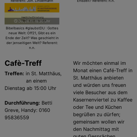
Referent: Joh. Lindemann
Endzeit? Referent: n.n.
Do, 26.11. 18:30 Uhr
Bibelbasics #glaubstDU : Gottes
neue Welt: Off21, Gibt es ein
Ende der Zeit? Was geschieht in
der jenseitigen Welt? Referent:
n.n.
Cafè-Treff
Wir möchten einmal im
Monat einen Café-Treff in
Treffen:
in St. Matthäus,
St. Matthäus anbieten
an einem
und würden uns freuen
Dienstag ab 15:00 Uhr
viele Besucher aus dem
Kasernenviertel zu Kaffee
Durchführung:
Betti
oder Tee und Küchen
Greve, Handy: 0160
begrüßen zu dürfen;
95836559
gemeinsam wollen wir
den Nachmittag mit
guten Gesprächen