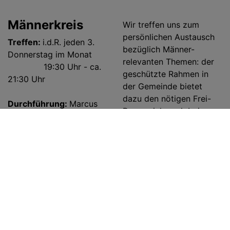
Männerkreis
Wir treffen uns zum
persönlichen Austausch
Treffen:
i.d.R. jeden 3.
bezüglich Männer-
Donnerstag im Monat
relevanten Themen: der
19:30 Uhr - ca.
geschützte Rahmen in
21:30 Uhr
der Gemeinde bietet
dazu den nötigen Frei-
Durchführung:
Marcus
Raum, sich auch bei
Ließ
schwierigen Fragen des
Mann-Seins in unserer
Gemäß dem Motto „Wo
Zeit zu öffnen - und
zwei oder drei in seinem
gemeinsam ein Stück des
Namen versammelt sind,
Weges zu gehen: es gibt
da … treffen wir uns seit
immer wieder Ausflüge
ca. sieben Jahren immer
und Exkursionen.
wieder zu verschiedenen
Männersonntag
ist in
Themen, wie „Einführung
jedem Jahr am 3.
in die Christliche