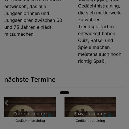
Gedächtnistraining,
entwickelt, das alle
die sich mittlerweile
Jungseniorinnen und
zu wahren
Jungsenioren zwischen 60
Trendsportarten
und 75 Jahren einlädt,
entwickelt haben.
mitzumachen.
Quiz, Rätsel und
Spiele machen
meistens auch noch
richtig Spaß.
nächste Termine
Zurück
Weit
Mo, 5.10. 14-16 Uhr
Mo, 9.11. 14-16 Uhr
Gedächtnistraining
Gedächtnistraining