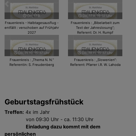
Zurück
Weit
Do, 17.9.
Do, 17.9. 15-17 Uhr
Frauenkreis - Halbtagesausflug -
Frauenkreis : „Bibelarbeit zum
entfällt : verschoben auf Frühjahr
Text der Jahreslosung“;
2027
Referent: Dr. H. Rumpf
Do, 15.10. 15-17 Uhr
Do, 19.11. 15-17 Uhr
Frauenkreis : „Thema N. N.“
Frauenkreis : „Slowenien“:
Referentin: S. Freudenberg
Referent: Pfarrer i.R. W. Lahoda
Geburtstagsfrühstück
Treffen:
4x im Jahr
von 09:30 Uhr - ca. 11:30 Uhr
Einladung dazu kommt mit dem
persönlichen