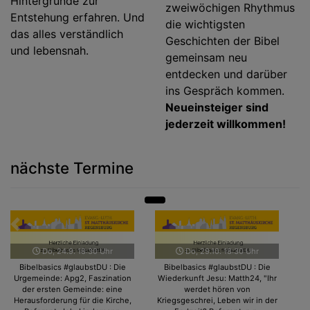
Hintergründe zur
zweiwöchigen Rhythmus
Entstehung erfahren. Und
die wichtigsten
das alles verständlich
Geschichten der Bibel
und lebensnah.
gemeinsam neu
entdecken und darüber
ins Gespräch kommen.
Neueinsteiger sind
jederzeit willkommen!
nächste Termine
Zurück
Weit
Do, 24.9. 18:30 Uhr
Do, 29.10. 18:30 Uhr
Bibelbasics #glaubstDU : Die
Bibelbasics #glaubstDU : Die
Urgemeinde: Apg2, Faszination
Wiederkunft Jesu: Matth24, "Ihr
der ersten Gemeinde: eine
werdet hören von
Herausforderung für die Kirche,
Kriegsgeschrei, Leben wir in der