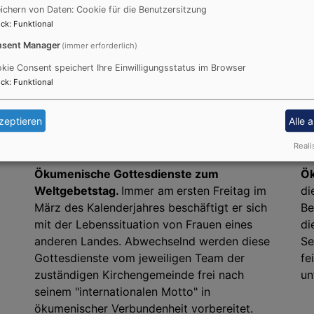
ichern von Daten: Cookie für die Benutzersitzung
ck
:
Funktional
sent Manager
(immer erforderlich)
kie Consent speichert Ihre Einwilligungsstatus im Browser
ck
:
Funktional
zeptieren
Alle 
Reali
Ökumenische Gottesdienste zum
Ök
Weltgebetstag.
Immer am
ersten Freitag im
di
März des Kalenderjahres beschäftigt er sich
Be
mit der Lebenssituation von Frauen eines
di
anderen Landes. Abwechselnd werden diese
Se
Gottesdienste vom jeweiligen Team der
fe
zuständigen Kirchengemeinde frei nach
un
seinem "internationalen Motto" in
ökumenischer Verbundenheit vorbereitet.