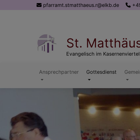
Direkt
pfarramt.stmatthaeus.r@elkb.de
+49
zum
Inhalt
St. Matthäu
Evangelisch im Kasernenviertel
Ansprechpartner
Gottesdienst
Gemei
Hauptnavigation