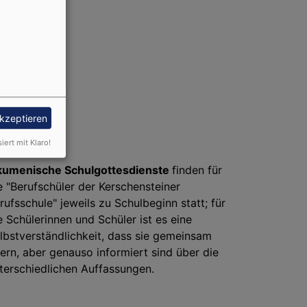
akzeptieren
siert mit Klaro!
umenische Schulgottesdienste
finden für
e "Berufschüler der Kerschensteiner
rufsschule" jeweils zu Schulbeginn statt; für
e Schülerinnen und Schüler ist es eine
lbstverständlichkeit, dass sie gemeinsam
iern, aber genauso informiert sind über die
terschiedlichen Auffassungen.