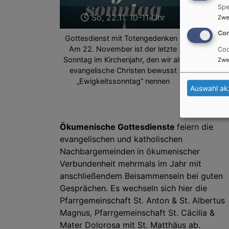
Spe
So, 22.11. 10-11 Uhr
Zwe
Con
Gottesdienst mit Totengedenken :
Am 22. November ist der letzte
Coo
Sonntag im Kirchenjahr, den wir als
Zwe
evangelische Christen bewusst
„Ewigkeitssonntag“ nennen
Auswahl ak
Ökumenische Gottesdienste
feiern die
evangelischen und katholischen
Nachbargemeinden
in ökumenischer
Verbundenheit mehrmals im Jahr mit
anschließendem Beisammensein bei guten
Gesprächen. Es wechseln sich hier die
Pfarrgemeinschaft St. Anton & St. Albertus
Magnus, Pfarrgemeinschaft St. Cäcilia &
Mater Dolorosa mit St. Matthäus ab.