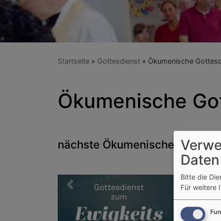
Startseite
Gottesdienst
Ökumenische Gottesd
Ökumenische Got
Verwe
nächste Ökumenische Gottesd
Daten
Bitte die Di
Zurück
Für weitere 
Fun