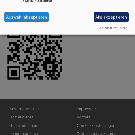
Zweck
:
Funktional
einfachen digitalen Spendenwegen usw. Weitere Infos
finden Sie auf
http://www.sammlung.ejb.de/
Auswahl akzeptieren
Alle akzeptieren
Realisiert mit Klaro!
Hauptnavigation
Fußbereichsmenü
Ansprechpartner
Impressum
Gottesdienst
Kontakt
Gemeindeleben
Cookie-Einstellungen
Leben begleiten
Datenschutzerklärung