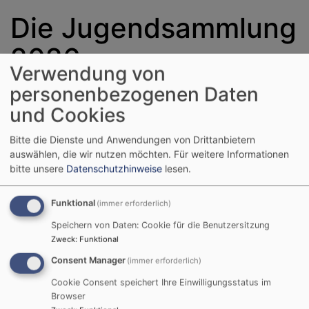
Die Jugendsammlung
2026
Verwendung von
personenbezogenen Daten
Es geht los! Ab dem 01.
und Cookies
Juni, zufälligerweise auch
Bitte die Dienste und Anwendungen von Drittanbietern
der internationale
auswählen, die wir nutzen möchten.
Für weitere Informationen
Kindertag, wird in über
bitte unsere
Datenschutzhinweise
lesen.
30 Dekanaten für die
evangelische
Bildrechte
ev. Jgd
Funktional
(immer erforderlich)
Jugendarbeit in Bayern
gesammelt. Die Jugendsammlung 2026 startet in
Speichern von Daten: Cookie für die Benutzersitzung
diesem Jahr unter dem
Motto »Jugend bewegt
Zweck
:
Funktional
Kirche – und Zukunft.«
Consent Manager
(immer erforderlich)
Sie blickt auf eine lange Tradition zurück. Nun wurde
Cookie Consent speichert Ihre Einwilligungsstatus im
die Jugendsammlung von Grund auf modern und neu
Browser
konzipiert: mit frischem Design, neuer Landingpage,